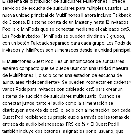
El sistema de distribuidor de auriculares MultiPhones II ofrece
servicios de escucha de auriculares para múltiples usuarios. La
nueva unidad principal de MultiPhones II ahora incluye Talkback
de 3 zonas. El sistema consta de un Master y hasta 12 Invitados
Pod IIs o MiniPods que se conectan mediante el cableado cat5.
Los Pods invitados / MiniPods se pueden dividir en 3 grupos,
con un botón Talkback separado para cada grupo. Los Pods de
invitados y MiniPods son alimentados desde la unidad principal.
El MultiPhones Guest Pod II es un amplificador de auriculares
estéreo compacto que se puede usar con una unidad maestra
de MultiPhones II, o solo como una estación de escucha de
auriculares «independiente». Se pueden «conectar en cadena»
varios Pods para invitados con cableado cat5 para crear un
sistema de audición de auriculares multiusuario. Cuando se
conectan juntos, tanto el audio como la alimentación se
distribuyen a través de cat5, o, solo con alimentación, con cada
Guest Pod recibiendo su propio audio a través de las tomas de
entrada de audio balanceadas TRS de ¼ «. El Guest Pod II
también incluye dos botones asignables por el usuario, que